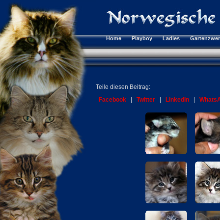
Home
Playboy
Ladies
Gartenzwe
Teile diesen Beitrag:
Facebook
|
Twitter
|
LinkedIn
|
Whats