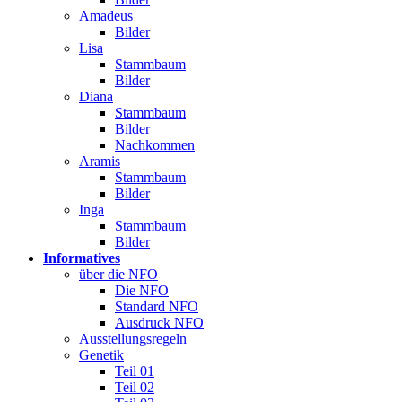
Amadeus
Bilder
Lisa
Stammbaum
Bilder
Diana
Stammbaum
Bilder
Nachkommen
Aramis
Stammbaum
Bilder
Inga
Stammbaum
Bilder
Informatives
über die NFO
Die NFO
Standard NFO
Ausdruck NFO
Ausstellungsregeln
Genetik
Teil 01
Teil 02