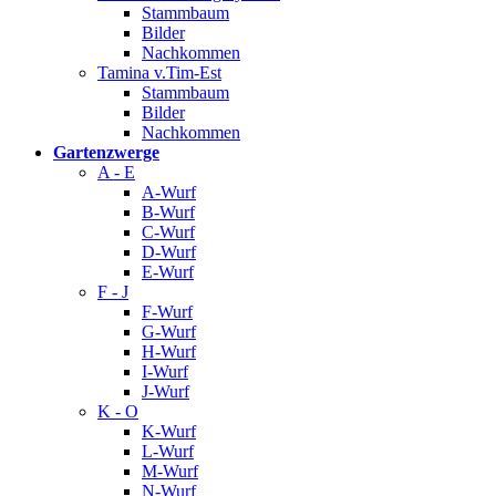
Stammbaum
Bilder
Nachkommen
Tamina v.Tim-Est
Stammbaum
Bilder
Nachkommen
Gartenzwerge
A - E
A-Wurf
B-Wurf
C-Wurf
D-Wurf
E-Wurf
F - J
F-Wurf
G-Wurf
H-Wurf
I-Wurf
J-Wurf
K - O
K-Wurf
L-Wurf
M-Wurf
N-Wurf