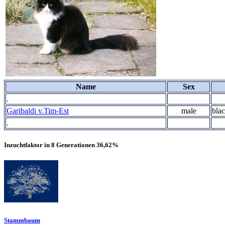
Name
Sex
.
Garibaldi v.Tim-Est
male
blac
.
Inzuchtfaktor in 8 Generationen 36,62%
Stammbaum