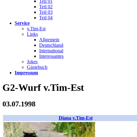
Teil 01
Teil 02
Teil 03
Teil 04
Service
v.Tim-Est
Links
Allgemein
Deutschland
International
Interessantes
Jokes
Gästebuch
Impressum
G2-Wurf v.Tim-Est
03.07.1998
Diana v.Tim-Est