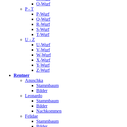
O-Wurf
P - T
P-Wurf
Q-Wurf
R-Wurf
S-Wurf
T-Wurf
U - Z
U-Wurf
V-Wurf
W-Wurf
X-Wurf
Y-Wurf
Z-Wurf
Rentner
Anuschka
Stammbaum
Bilder
Leonardo
Stammbaum
Bilder
Nachkommen
Felidae
Stammbaum
Bilder