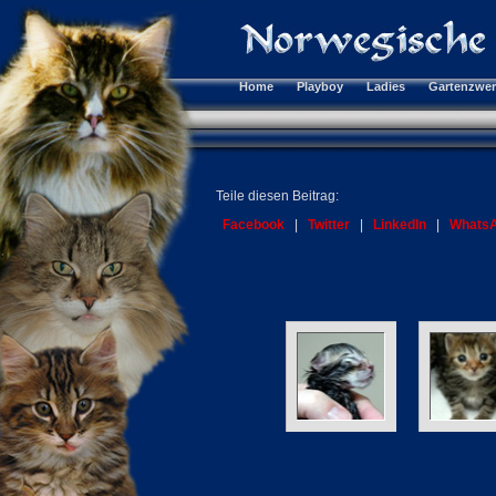
Home
Playboy
Ladies
Gartenzwe
Teile diesen Beitrag:
Facebook
|
Twitter
|
LinkedIn
|
Whats