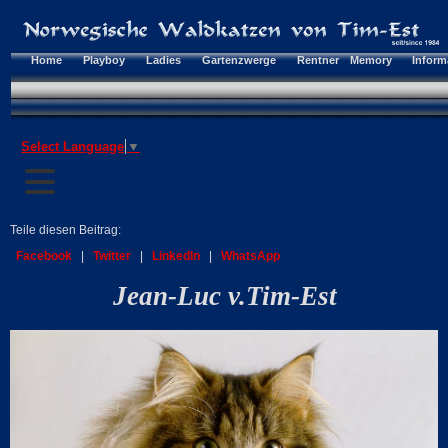
Home
Playboy
Ladies
Gartenzwerge
Rentner
Memory
Inform
Select Language
▼
Teile diesen Beitrag:
Facebook
|
Twitter
|
LinkedIn
|
WhatsApp
Jean-Luc v.Tim-Est