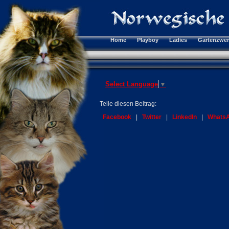
Home
Playboy
Ladies
Gartenzwe
Select Language
▼
Teile diesen Beitrag:
Facebook
|
Twitter
|
LinkedIn
|
Whats