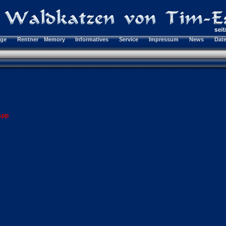
rge
Rentner
Memory
Informatives
Service
Impressum
News
Dat
App