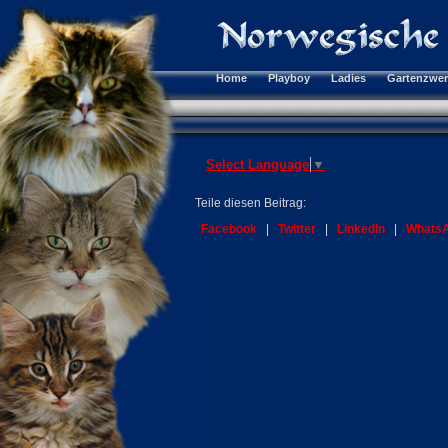
Home
Playboy
Ladies
Gartenzwe
Select Language
▼
Teile diesen Beitrag:
Facebook
|
Twitter
|
LinkedIn
|
Whats