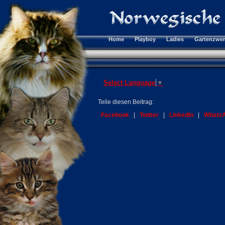
Home
Playboy
Ladies
Gartenzwe
Select Language
▼
Teile diesen Beitrag:
Facebook
|
Twitter
|
LinkedIn
|
Whats