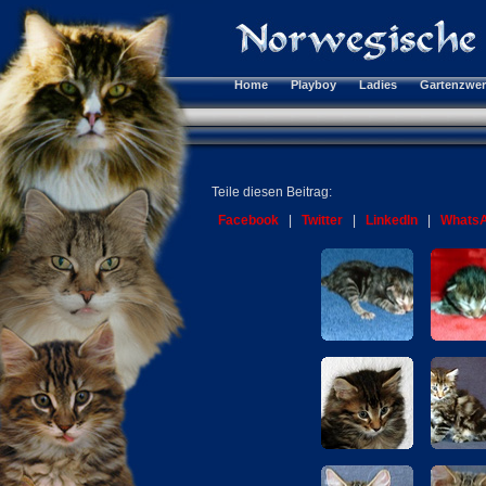
Home
Playboy
Ladies
Gartenzwe
Teile diesen Beitrag:
Facebook
|
Twitter
|
LinkedIn
|
Whats